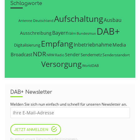
Schlagworte
Aufschaltung
Ausbau
Antenne Deutschland
DAB+
Bayern
Ausschreibung
blm
Bundesmux
Empfang
Inbetriebnahme
Media
Digitalisierung
NDR
Broadcast
Sender
Sendernetz
Senderstandort
NRW
Radio
Versorgung
WorldDAB
DAB+ Newsletter
Melden Sie sich nun einfach und schnell für unseren Newsletter an.
JETZT ANMELDEN
Es gelten unsere
Datenschutzbestimmungen
.