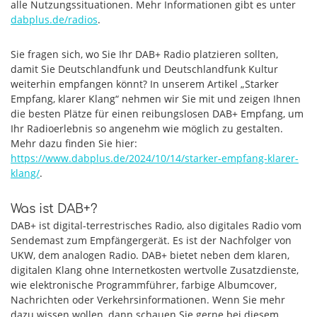
alle Nutzungssituationen. Mehr Informationen gibt es unter
dabplus.de/radios
.
Sie fragen sich, wo Sie Ihr DAB+ Radio platzieren sollten,
damit Sie Deutschlandfunk und Deutschlandfunk Kultur
weiterhin empfangen könnt? In unserem Artikel „Starker
Empfang, klarer Klang“ nehmen wir Sie mit und zeigen Ihnen
die besten Plätze für einen reibungslosen DAB+ Empfang, um
Ihr Radioerlebnis so angenehm wie möglich zu gestalten.
Mehr dazu finden Sie hier:
https://www.dabplus.de/2024/10/14/starker-empfang-klarer-
klang/
.
Was ist DAB+?
DAB+ ist digital-terrestrisches Radio, also digitales Radio vom
Sendemast zum Empfängergerät. Es ist der Nachfolger von
UKW, dem analogen Radio. DAB+ bietet neben dem klaren,
digitalen Klang ohne Internetkosten wertvolle Zusatzdienste,
wie elektronische Programmführer, farbige Albumcover,
Nachrichten oder Verkehrsinformationen. Wenn Sie mehr
dazu wissen wollen, dann schauen Sie gerne bei diesem