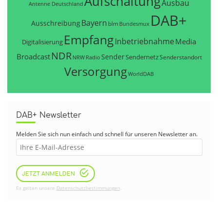
Aufschaltung
Ausbau
Antenne Deutschland
DAB+
Bayern
Ausschreibung
blm
Bundesmux
Empfang
Inbetriebnahme
Media
Digitalisierung
NDR
Broadcast
Sender
Sendernetz
Senderstandort
NRW
Radio
Versorgung
WorldDAB
DAB+ Newsletter
Melden Sie sich nun einfach und schnell für unseren Newsletter an.
JETZT ANMELDEN
Es gelten unsere
Datenschutzbestimmungen
.