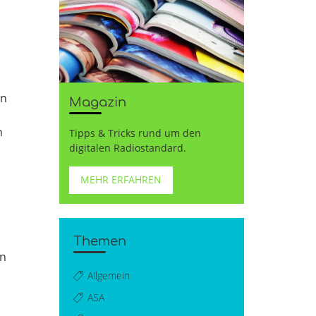
en
Magazin
h
Tipps & Tricks rund um den
digitalen Radiostandard.
MEHR ERFAHREN
Themen
en
Allgemein
ASA