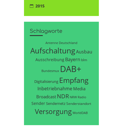
2015
Schlagworte
Antenne Deutschland
Aufschaltung
Ausbau
Bayern
Ausschreibung
blm
DAB+
Bundesmux
Empfang
Digitalisierung
Inbetriebnahme
Media
NDR
Broadcast
NRW
Radio
Sender
Sendernetz
Senderstandort
Versorgung
WorldDAB