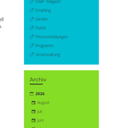
DAB+ Magazin
Empfang
Geräte
ll
.
Politik
Pressemeldungen
Programm
Veranstaltung
Archiv
2026
August
Juli
Juni