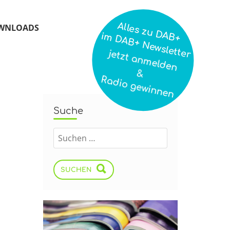
Alles zu DAB+
WNLOADS
im DAB+ Newsletter
jetzt anmelden
&
Radio gewinnen
Suche
SUCHEN