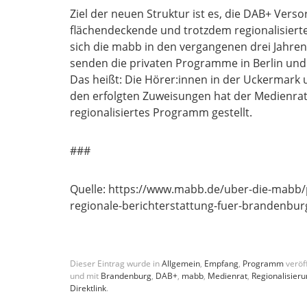
Ziel der neuen Struktur ist es, die DAB+ Vers
flächendeckende und trotzdem regionalisiert
sich die mabb in den vergangenen drei Jahren
senden die privaten Programme in Berlin un
Das heißt: Die Hörer:innen in der Uckermark 
den erfolgten Zuweisungen hat der Medienrat 
regionalisiertes Programm gestellt.
###
Quelle: https://www.mabb.de/uber-die-mabb/p
regionale-berichterstattung-fuer-brandenbur
Dieser Eintrag wurde in
Allgemein
,
Empfang
,
Programm
veröff
und mit
Brandenburg
,
DAB+
,
mabb
,
Medienrat
,
Regionalisier
Direktlink
.