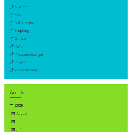
Allgemein
ASA
DAB+ Magazin
Empfang
Geräte
Politik
Pressemeldungen
Programm
Veranstaltung
Archiv
2026
August
Juli
Juni