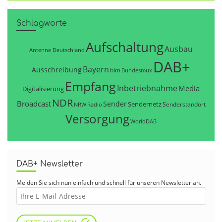
Schlagworte
Aufschaltung
Ausbau
Antenne Deutschland
DAB+
Bayern
Ausschreibung
blm
Bundesmux
Empfang
Inbetriebnahme
Media
Digitalisierung
NDR
Broadcast
Sender
Sendernetz
Senderstandort
NRW
Radio
Versorgung
WorldDAB
DAB+ Newsletter
Melden Sie sich nun einfach und schnell für unseren Newsletter an.