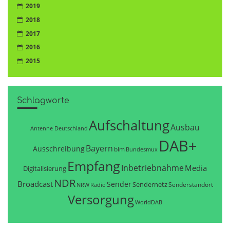
2019
2018
2017
2016
2015
Schlagworte
Aufschaltung
Ausbau
Antenne Deutschland
DAB+
Bayern
Ausschreibung
blm
Bundesmux
Empfang
Inbetriebnahme
Media
Digitalisierung
NDR
Broadcast
Sender
Sendernetz
Senderstandort
NRW
Radio
Versorgung
WorldDAB