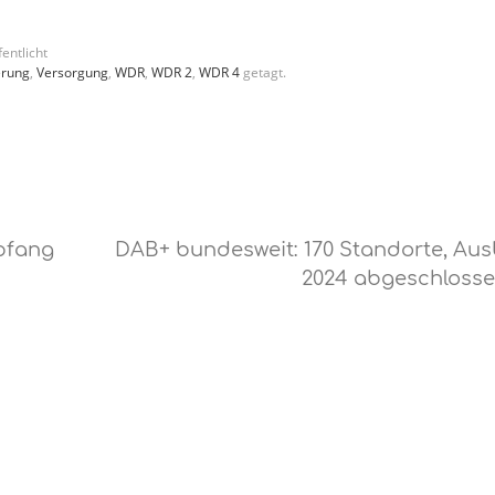
entlicht
erung
,
Versorgung
,
WDR
,
WDR 2
,
WDR 4
getagt.
pfang
DAB+ bundesweit: 170 Standorte, Au
2024 abgeschloss