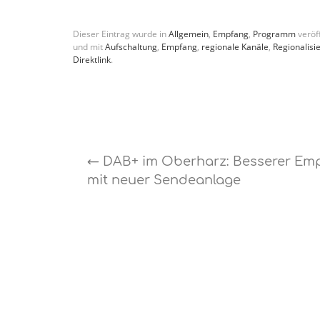
Dieser Eintrag wurde in
Allgemein
,
Empfang
,
Programm
veröff
und mit
Aufschaltung
,
Empfang
,
regionale Kanäle
,
Regionalisi
Direktlink
.
←
DAB+ im Oberharz: Besserer Em
mit neuer Sendeanlage