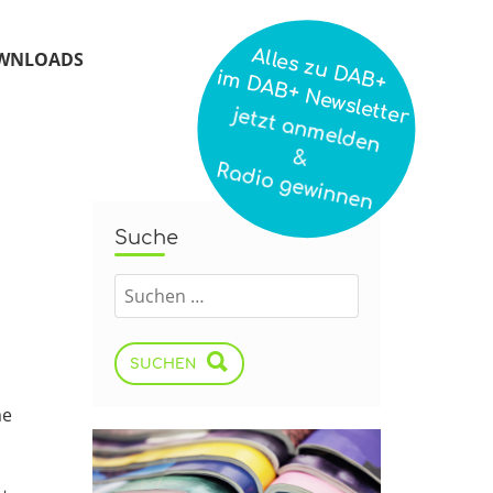
Alles zu DAB+
WNLOADS
im DAB+ Newsletter
jetzt anmelden
&
Radio gewinnen
Suche
SUCHEN
me