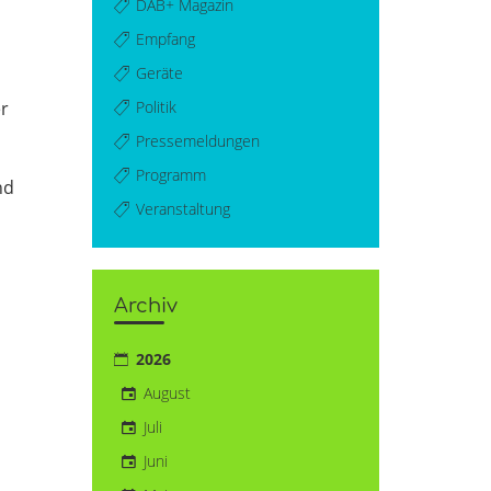
DAB+ Magazin
Empfang
Geräte
Politik
r
Pressemeldungen
Programm
nd
Veranstaltung
Archiv
2026
August
Juli
Juni