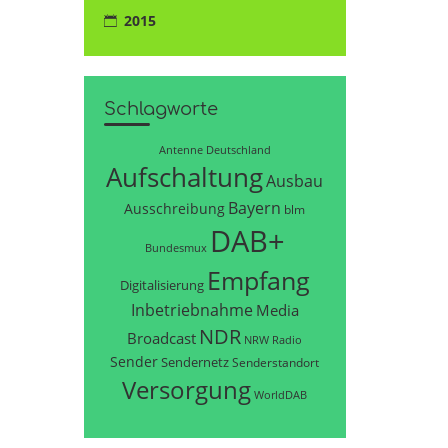
2015
Schlagworte
Antenne Deutschland
Aufschaltung
Ausbau
Bayern
Ausschreibung
blm
DAB+
Bundesmux
Empfang
Digitalisierung
Inbetriebnahme
Media
NDR
Broadcast
NRW
Radio
Sender
Sendernetz
Senderstandort
Versorgung
WorldDAB