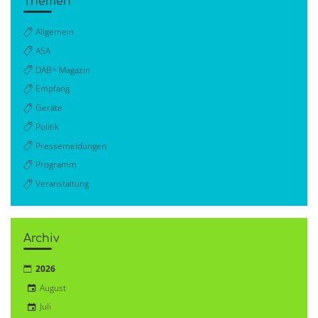
Themen
Allgemein
ASA
DAB+ Magazin
Empfang
Geräte
Politik
Pressemeldungen
Programm
Veranstaltung
Archiv
2026
August
Juli