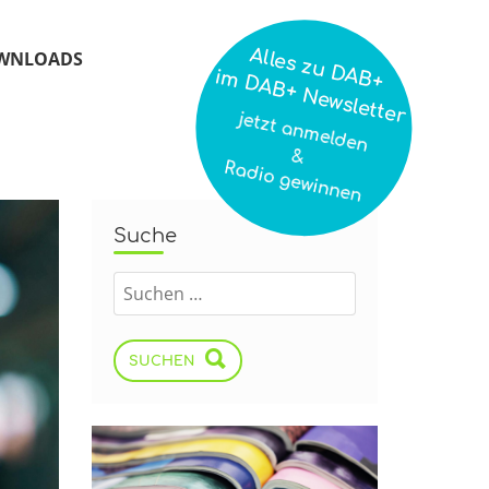
Alles zu DAB+
WNLOADS
im DAB+ Newsletter
jetzt anmelden
&
Radio gewinnen
Suche
SUCHEN