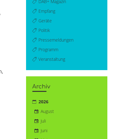
DAB+ Magazin
Empfang
o
Geräte
Politik
Pressemeldungen
Programm
Veranstaltung
h,
Archiv
2026
August
Juli
Juni