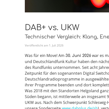
DAB+ vs. UKW
Technischer Vergleich: Klang, Ene
Veröffentlicht am
1
.
Juli
2026
Was für ein Move! Am
war es ma
30. Juni 2026
und Deutschlandfunk Kultur haben den nächste
des Rundfunks unternommen. Seit acht Jahren
Zeitpunkt für den sogenannten Digital Switch
Deutschlandradioprogramme in ausgewählte
ihrer Programme beenden und dort komplett 
Was 2018 mit den Standorten Helgoland ganz
Süden begann, ist mittlerweile an insgesamt 
UKW aus. Nach dem Schwerpunkt Schleswig-Hol
unsere Sonderseite
www.dabplus.de/sh
), ver