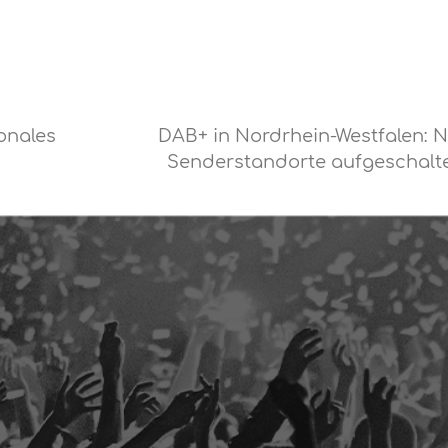
onales
DAB+ in Nordrhein-Westfalen: 
Senderstandorte aufgeschalt