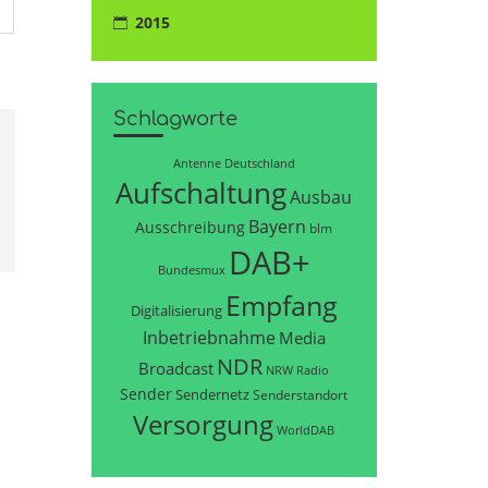
2015
Schlagworte
Antenne Deutschland
Aufschaltung
Ausbau
Bayern
Ausschreibung
blm
DAB+
Bundesmux
Empfang
Digitalisierung
Inbetriebnahme
Media
NDR
Broadcast
NRW
Radio
Sender
Sendernetz
Senderstandort
Versorgung
WorldDAB