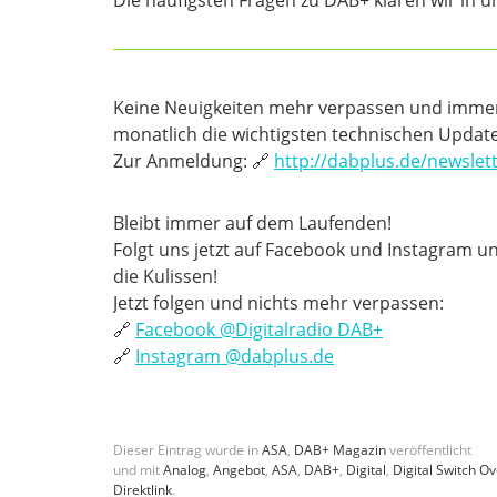
Die häufigsten Fragen zu DAB+ klären wir in 
Keine Neuigkeiten mehr verpassen und immer
monatlich die wichtigsten technischen Update
Zur Anmeldung: 🔗
http://dabplus.de/newslet
Bleibt immer auf dem Laufenden!
Folgt uns jetzt auf Facebook und Instagram un
die Kulissen!
Jetzt folgen und nichts mehr verpassen:
🔗
Facebook @‌Digitalradio DAB+
🔗
Instagram @‌dabplus.de
Dieser Eintrag wurde in
ASA
,
DAB+ Magazin
veröffentlicht
und mit
Analog
,
Angebot
,
ASA
,
DAB+
,
Digital
,
Digital Switch Ov
Direktlink
.