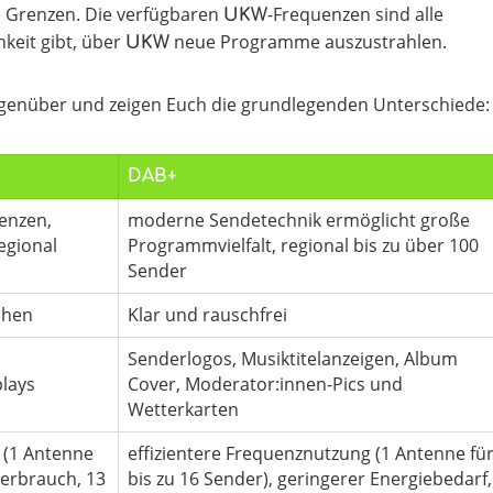
e Grenzen. Die verfügbaren
-Frequenzen sind alle
UKW
keit gibt, über
neue Programme auszustrahlen.
UKW
enüber und zeigen Euch die grundlegenden Unterschiede:
DAB+
enzen,
moderne Sendetechnik ermöglicht große
egional
Programmvielfalt, regional bis zu über 100
Sender
chen
Klar und rauschfrei
Senderlogos, Musiktitelanzeigen, Album
plays
Cover, Moderator:innen-Pics und
Wetterkarten
 (1 Antenne
effizientere Frequenznutzung (1 Antenne fü
erbrauch, 13
bis zu 16 Sender), geringerer Energiebedarf,