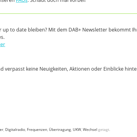
unseren
FAQs
. Schaut doch mal vorbei!
 up to date bleiben? Mit dem DAB+ Newsletter bekommt Ih
s.
ter
d verpasst keine Neuigkeiten, Aktionen oder Einblicke hinte
er
,
Digitalradio
,
Frequenzen
,
Übertragung
,
UKW
,
Wechsel
getagt.