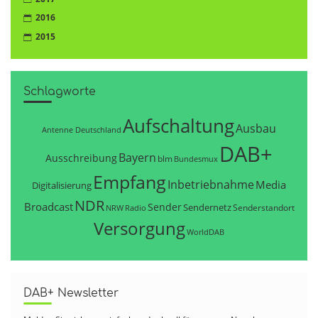
2016
2015
Schlagworte
Aufschaltung
Ausbau
Antenne Deutschland
DAB+
Bayern
Ausschreibung
blm
Bundesmux
Empfang
Inbetriebnahme
Media
Digitalisierung
NDR
Broadcast
Sender
Sendernetz
Senderstandort
NRW
Radio
Versorgung
WorldDAB
DAB+ Newsletter