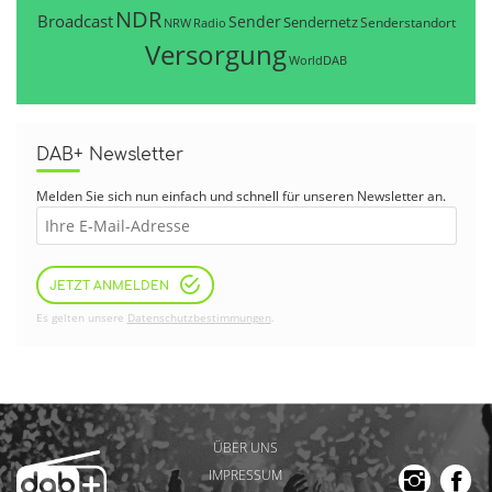
NDR
Broadcast
Sender
Sendernetz
Senderstandort
NRW
Radio
Versorgung
WorldDAB
DAB+ Newsletter
Melden Sie sich nun einfach und schnell für unseren Newsletter an.
JETZT ANMELDEN
Es gelten unsere
Datenschutzbestimmungen
.
ÜBER UNS
IMPRESSUM