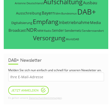
Aufschaltung
Ausbau
Antenne Deutschland
DAB+
Bayern
Ausschreibung
blm
Bundesmux
Empfang
Inbetriebnahme
Media
Digitalisierung
NDR
Broadcast
Sender
Sendernetz
Senderstandort
NRW
Radio
Versorgung
WorldDAB
DAB+ Newsletter
Melden Sie sich nun einfach und schnell für unseren Newsletter an.
JETZT ANMELDEN
Es gelten unsere
Datenschutzbestimmungen
.