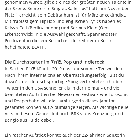
genommen wurde, gilt als eines der größten neuen Talente in
der Szene. Seine erste Single „Baller los“ hatte im November
Platz 1 erreicht, sein Debütalbum ist für März angekündigt.
Mit traplastigem HipHop und englischen Lyrics haben es
Kelvyn Colt (Berlin/London) und Serious Klein (Oer-
Erkenschwick) in die Auswahl geschafft. Spannendster
Produzent in diesem Bereich ist derzeit der in Berlin
beheimatete BLVTH.
Die Durchstarter im R’n’B, Pop und Indierock
In Sachen R’n’B könnte 2019 das Jahr von Ace Tee werden.
Nach ihrem internationalen Überraschungserfolg „Bist du
down“ – der deutschsprachige Song verbreitete sich über
Twitter in den USA schneller als in der Heimat – und viel
beachteten Auftritten bei Newcomer-Festivals wie Eurosonic
und Reeperbahn will die Hamburgerin dieses Jahr ihr
gesamtes Können auf Albumlänge zeigen. Als wichtige neue
Acts in diesem Genre sind auch BRKN aus Kreuzberg und
Bengio aus Fulda dabei.
Ein rascher Aufstieg könnte auch der 22-jährigen Sängerin