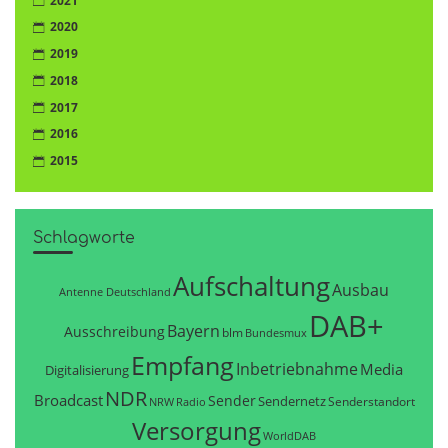
2021
2020
2019
2018
2017
2016
2015
Schlagworte
Aufschaltung
Ausbau
Antenne Deutschland
DAB+
Bayern
Ausschreibung
blm
Bundesmux
Empfang
Inbetriebnahme
Media
Digitalisierung
NDR
Broadcast
Sender
Sendernetz
Senderstandort
NRW
Radio
Versorgung
WorldDAB