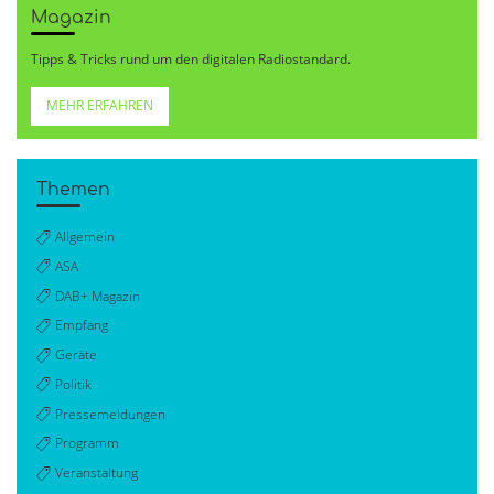
Magazin
Tipps & Tricks rund um den digitalen Radiostandard.
MEHR ERFAHREN
Themen
Allgemein
ASA
DAB+ Magazin
Empfang
Geräte
Politik
Pressemeldungen
Programm
Veranstaltung