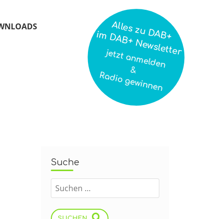
Alles zu DAB+
WNLOADS
im DAB+ Newsletter
jetzt anmelden
&
Radio gewinnen
Suche
SUCHEN