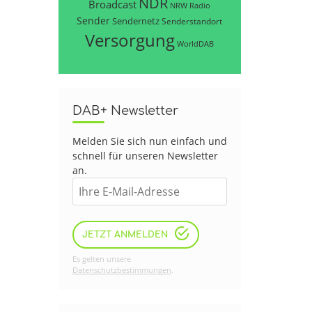
NDR
Broadcast
NRW
Radio
Sender
Sendernetz
Senderstandort
Versorgung
WorldDAB
DAB+ Newsletter
Melden Sie sich nun einfach und
schnell für unseren Newsletter
an.
JETZT ANMELDEN
Es gelten unsere
Datenschutzbestimmungen
.