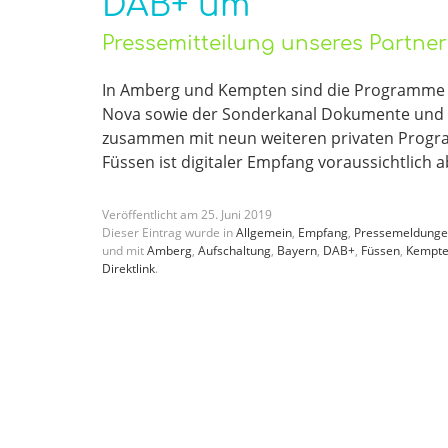
DAB+ um
Pressemitteilung unseres Partne
In Amberg und Kempten sind die Programme 
Nova sowie der Sonderkanal Dokumente und De
zusammen mit neun weiteren privaten Progra
Füssen ist digitaler Empfang voraussichtlich
Veröffentlicht am
25
.
Juni
2019
Dieser Eintrag wurde in
Allgemein
,
Empfang
,
Pressemeldung
und mit
Amberg
,
Aufschaltung
,
Bayern
,
DAB+
,
Füssen
,
Kempt
Direktlink
.