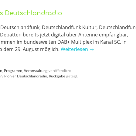
rs Deutschlandradio
Deutschlandfunk, Deutschlandfunk Kultur, Deutschlandfun
batten bereits jetzt digital über Antenne empfangbar,
mmen im bundesweiten DAB+ Multiplex im Kanal 5C. In
 ab dem 29. August möglich.
Weiterlesen
→
en
,
Programm
,
Veranstaltung
veröffentlicht
en
,
Pionier Deutschlandradio
,
Rückgabe
getagt.