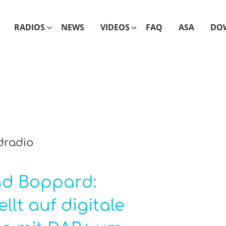
RADIOS
NEWS
VIDEOS
FAQ
ASA
DO
dradio
nd Boppard:
lt auf digitale