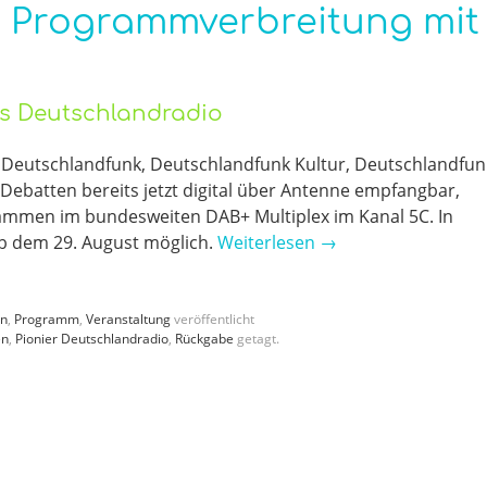
e Programmverbreitung mit
rs Deutschlandradio
Deutschlandfunk, Deutschlandfunk Kultur, Deutschlandfun
batten bereits jetzt digital über Antenne empfangbar,
mmen im bundesweiten DAB+ Multiplex im Kanal 5C. In
 ab dem 29. August möglich.
Weiterlesen
→
en
,
Programm
,
Veranstaltung
veröffentlicht
en
,
Pionier Deutschlandradio
,
Rückgabe
getagt.