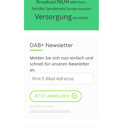
NDR
Broadcast
NRW
Radio
Sender
Sendernetz
Senderstandort
Versorgung
WorldDAB
DAB+ Newsletter
Melden Sie sich nun einfach und
schnell für unseren Newsletter
an.
JETZT ANMELDEN
Es gelten unsere
Datenschutzbestimmungen
.