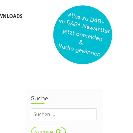
Alles zu DAB+
WNLOADS
im DAB+ Newsletter
jetzt anmelden
&
Radio gewinnen
Suche
SUCHEN