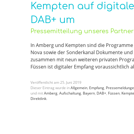
Kempten auf digital
DAB+ um
Pressemitteilung unseres Partne
In Amberg und Kempten sind die Programme 
Nova sowie der Sonderkanal Dokumente und De
zusammen mit neun weiteren privaten Progra
Füssen ist digitaler Empfang voraussichtlich
Veröffentlicht am
25
.
Juni
2019
Dieser Eintrag wurde in
Allgemein
,
Empfang
,
Pressemeldung
und mit
Amberg
,
Aufschaltung
,
Bayern
,
DAB+
,
Füssen
,
Kempt
Direktlink
.