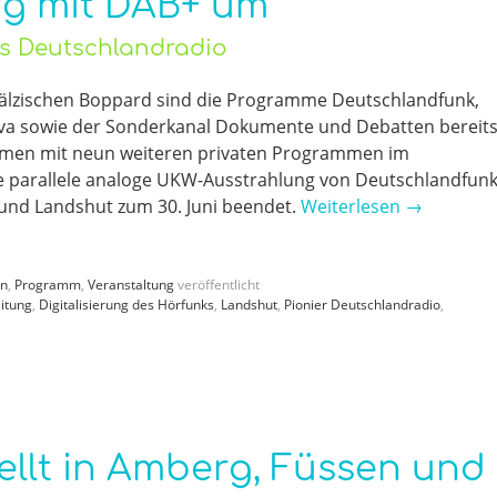
g mit DAB+ um
rs Deutschlandradio
fälzischen Boppard sind die Programme Deutschlandfunk,
va sowie der Sonderkanal Dokumente und Debatten bereit
ammen mit neun weiteren privaten Programmen im
e parallele analoge UKW-Ausstrahlung von Deutschlandfun
und Landshut zum 30. Juni beendet.
Weiterlesen
→
en
,
Programm
,
Veranstaltung
veröffentlicht
itung
,
Digitalisierung des Hörfunks
,
Landshut
,
Pionier Deutschlandradio
,
ellt in Amberg, Füssen und