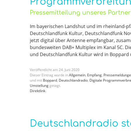
Programmverbreitun
Pressemitteilung unseres Partne
Im bayerischen Landshut und im rheinland-p
Deutschlandfunk Kultur, Deutschlandfunk No
jetzt digital über Antenne empfangbar, zus
bundesweiten DAB+ Multiplex im Kanal 5C. Di
und Deutschlandfunk Kultur wird in Boppard 
Veröffentlicht am
24
.
Juni
2020
Dieser Eintrag wurde in
Allgemein
,
Empfang
,
Pressemeldung
und mit
Boppard
,
Deutschlandradio
,
Digitale Programmverbre
Umstellung
getagt.
Direktlink
.
Deutschlandradio st