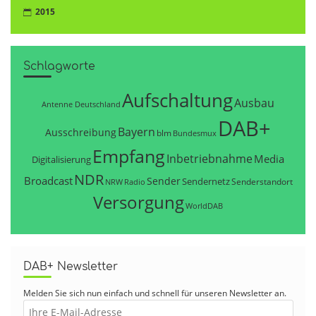
2015
Schlagworte
Aufschaltung
Ausbau
Antenne Deutschland
DAB+
Bayern
Ausschreibung
blm
Bundesmux
Empfang
Inbetriebnahme
Media
Digitalisierung
NDR
Broadcast
Sender
Sendernetz
Senderstandort
NRW
Radio
Versorgung
WorldDAB
DAB+ Newsletter
Melden Sie sich nun einfach und schnell für unseren Newsletter an.