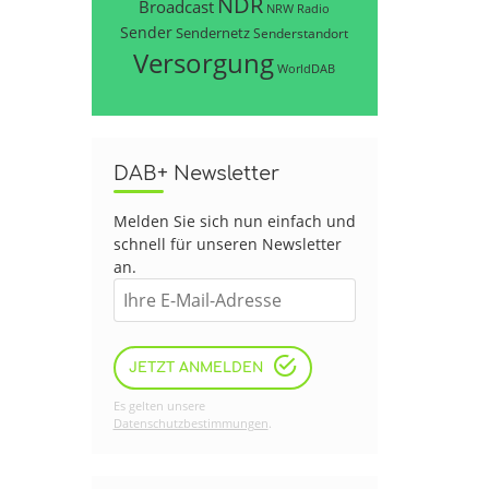
NDR
Broadcast
NRW
Radio
Sender
Sendernetz
Senderstandort
Versorgung
WorldDAB
DAB+ Newsletter
Melden Sie sich nun einfach und
schnell für unseren Newsletter
an.
JETZT ANMELDEN
Es gelten unsere
Datenschutzbestimmungen
.