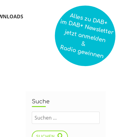
Alles zu DAB+
WNLOADS
im DAB+ Newsletter
jetzt anmelden
&
Radio gewinnen
Suche
SUCHEN