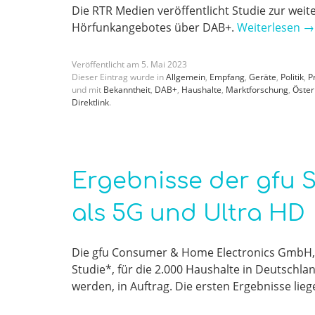
Die RTR Medien veröffentlicht Studie zur weit
Hörfunkangebotes über DAB+.
Weiterlesen
→
Veröffentlicht am
5
.
Mai
2023
Dieser Eintrag wurde in
Allgemein
,
Empfang
,
Geräte
,
Politik
,
P
und mit
Bekanntheit
,
DAB+
,
Haushalte
,
Marktforschung
,
Öster
Direktlink
.
Ergebnisse der gfu S
als 5G und Ultra HD
Die gfu Consumer & Home Electronics GmbH, Ve
Studie*, für die 2.000 Haushalte in Deutsch
werden, in Auftrag. Die ersten Ergebnisse lie