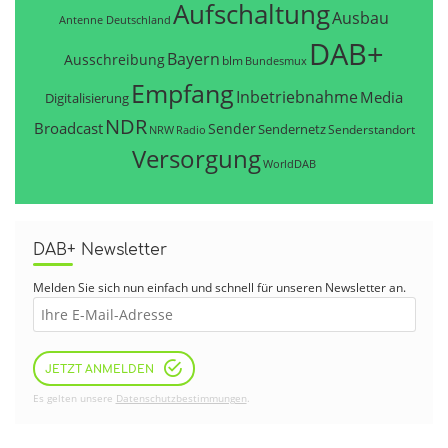
Aufschaltung
Ausbau
Antenne Deutschland
DAB+
Bayern
Ausschreibung
blm
Bundesmux
Empfang
Inbetriebnahme
Media
Digitalisierung
NDR
Broadcast
Sender
Sendernetz
Senderstandort
NRW
Radio
Versorgung
WorldDAB
DAB+ Newsletter
Melden Sie sich nun einfach und schnell für unseren Newsletter an.
JETZT ANMELDEN
Es gelten unsere
Datenschutzbestimmungen
.