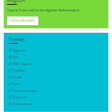
Magazin
Tipps & Tricks rund um den digitalen Radiostandard.
MEHR ERFAHREN
Themen
Allgemein
ASA
DAB+ Magazin
Empfang
Geräte
Politik
Pressemeldungen
Programm
Veranstaltung