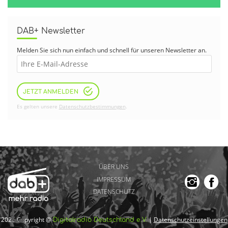
DAB+ Newsletter
Melden Sie sich nun einfach und schnell für unseren Newsletter an.
JETZT ANMELDEN
Es gelten unsere
Datenschutzbestimmungen
.
ÜBER UNS
IMPRESSUM
DATENSCHUTZ
2026 Copyright @
|
Datenschutzeinstellungen
Digitalradio Deutschland e.V.