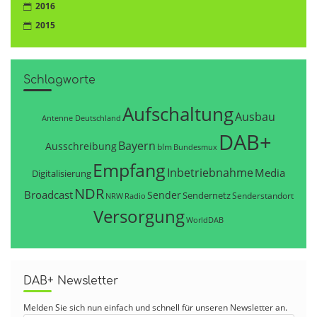
2016
2015
Schlagworte
Aufschaltung
Ausbau
Antenne Deutschland
DAB+
Bayern
Ausschreibung
blm
Bundesmux
Empfang
Inbetriebnahme
Media
Digitalisierung
NDR
Broadcast
Sender
Sendernetz
Senderstandort
NRW
Radio
Versorgung
WorldDAB
DAB+ Newsletter
Melden Sie sich nun einfach und schnell für unseren Newsletter an.