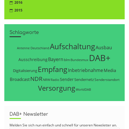
2016
2015
Schlagworte
Aufschaltung
Ausbau
Antenne Deutschland
DAB+
Bayern
Ausschreibung
blm
Bundesmux
Empfang
Inbetriebnahme
Media
Digitalisierung
NDR
Broadcast
Sender
Sendernetz
Senderstandort
NRW
Radio
Versorgung
WorldDAB
DAB+ Newsletter
Melden Sie sich nun einfach und schnell für unseren Newsletter an.