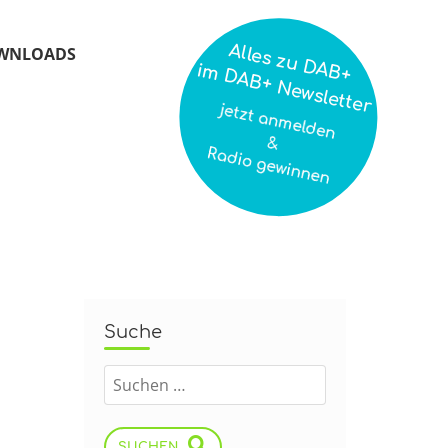
Alles zu DAB+
WNLOADS
im DAB+ Newsletter
jetzt anmelden
&
Radio gewinnen
Suche
SUCHEN