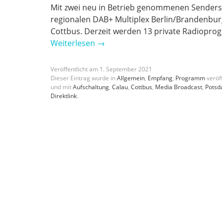
Mit zwei neu in Betrieb genommenen Senders
regionalen DAB+ Multiplex Berlin/Brandenbu
Cottbus. Derzeit werden 13 private Radiopr
Weiterlesen
→
Veröffentlicht am
1
.
September
2021
Dieser Eintrag wurde in
Allgemein
,
Empfang
,
Programm
veröff
und mit
Aufschaltung
,
Calau
,
Cottbus
,
Media Broadcast
,
Pots
Direktlink
.