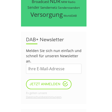
NDR
Broadcast
NRW
Radio
Sender
Sendernetz
Senderstandort
Versorgung
WorldDAB
DAB+ Newsletter
Melden Sie sich nun einfach und
schnell für unseren Newsletter
an.
JETZT ANMELDEN
Es gelten unsere
Datenschutzbestimmungen
.