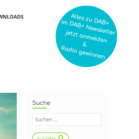
Alles zu DAB+
WNLOADS
im DAB+ Newsletter
jetzt anmelden
&
Radio gewinnen
Suche
SUCHEN