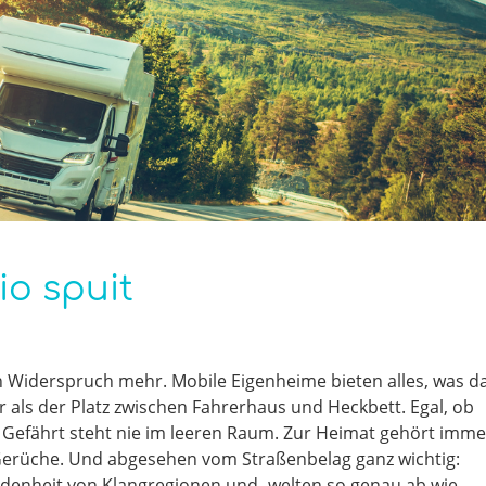
io spuit
n Widerspruch mehr. Mobile Eigenheime bieten alles, was d
 als der Platz zwischen Fahrerhaus und Heckbett. Egal, ob
hr Gefährt steht nie im leeren Raum. Zur Heimat gehört imme
 Gerüche. Und abgesehen vom Straßenbelag ganz wichtig:
edenheit von Klangregionen und -welten so genau ab wie