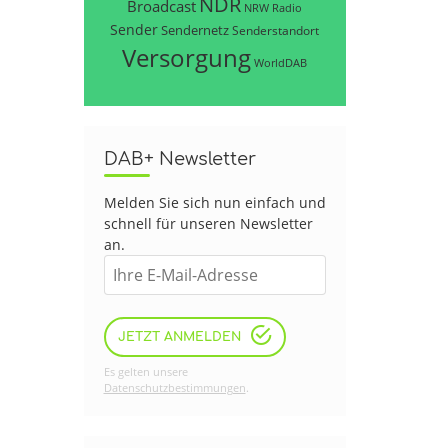
NDR
Broadcast
NRW
Radio
Sender
Sendernetz
Senderstandort
Versorgung
WorldDAB
DAB+ Newsletter
Melden Sie sich nun einfach und
schnell für unseren Newsletter
an.
JETZT ANMELDEN
Es gelten unsere
Datenschutzbestimmungen
.