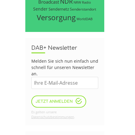
NDR
Broadcast
NRW
Radio
Sender
Sendernetz
Senderstandort
Versorgung
WorldDAB
DAB+ Newsletter
Melden Sie sich nun einfach und
schnell für unseren Newsletter
an.
JETZT ANMELDEN
Es gelten unsere
Datenschutzbestimmungen
.