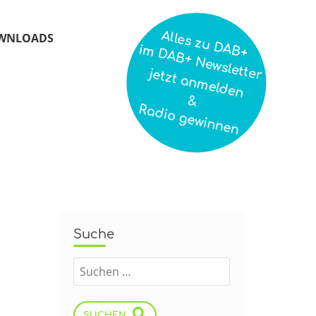
Alles zu DAB+
WNLOADS
im DAB+ Newsletter
jetzt anmelden
&
Radio gewinnen
Suche
SUCHEN