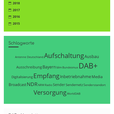
2018
2017
2016
2015
Schlagworte
Aufschaltung
Ausbau
Antenne Deutschland
DAB+
Bayern
Ausschreibung
blm
Bundesmux
Empfang
Inbetriebnahme
Media
Digitalisierung
NDR
Broadcast
Sender
Sendernetz
Senderstandort
NRW
Radio
Versorgung
WorldDAB