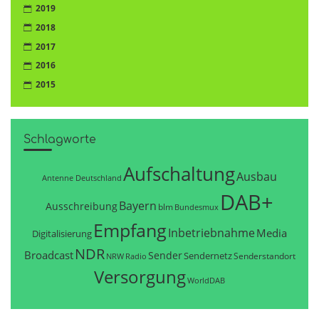
2019
2018
2017
2016
2015
Schlagworte
Aufschaltung
Ausbau
Antenne Deutschland
DAB+
Bayern
Ausschreibung
blm
Bundesmux
Empfang
Inbetriebnahme
Media
Digitalisierung
NDR
Broadcast
Sender
Sendernetz
Senderstandort
NRW
Radio
Versorgung
WorldDAB