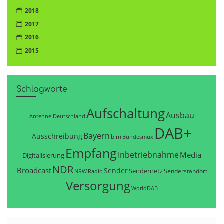
2018
2017
2016
2015
Schlagworte
Aufschaltung
Ausbau
Antenne Deutschland
DAB+
Bayern
Ausschreibung
blm
Bundesmux
Empfang
Inbetriebnahme
Media
Digitalisierung
NDR
Broadcast
Sender
Sendernetz
Senderstandort
NRW
Radio
Versorgung
WorldDAB