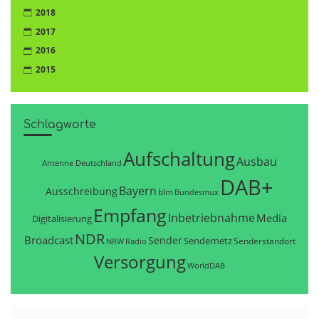
2018
2017
2016
2015
Schlagworte
Aufschaltung
Ausbau
Antenne Deutschland
DAB+
Bayern
Ausschreibung
blm
Bundesmux
Empfang
Inbetriebnahme
Media
Digitalisierung
NDR
Broadcast
Sender
Sendernetz
Senderstandort
NRW
Radio
Versorgung
WorldDAB