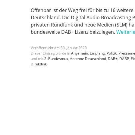
Offenbar ist der Weg frei für bis zu 16 weite
Deutschland. Die Digital Audio Broadcasting 
privaten Rundfunk und neue Medien (SLM) habe
bundesweite DAB+ Lizenz beizulegen.
Weiterl
Veröffentlicht am
30
.
Januar
2020
Dieser Eintrag wurde in
Allgemein
,
Empfang
,
Politik
,
Presseme
und mit
2. Bundesmux
,
Antenne Deutschland
,
DAB+
,
DABP
,
Ei
Direktlink
.