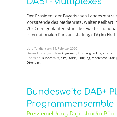
DAB+-Multiplexes
Der Präsident der Bayerischen Landeszentrale
Vorsitzende des Medienrats, Walter Keilbart
2020 den geplanten Start des zweiten national
Internationalen Funkausstellung (IFA) im Herb
Veröffentlicht am
14
.
Februar
2020
Dieser Eintrag wurde in
Allgemein
,
Empfang
,
Politik
,
Program
und mit
2. Bundesmux
,
blm
,
DABP
,
Einigung
,
Medienrat
,
Start
g
Direktlink
.
Bundesweite DAB+ Pl
Programmensemble n
Pressemeldung Digitalradio Bür