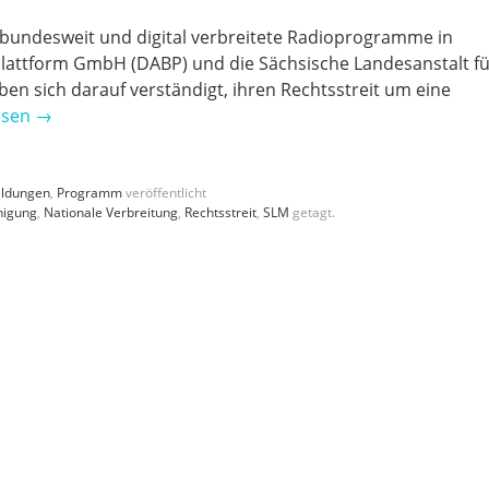
re bundesweit und digital verbreitete Radioprogramme in
Plattform GmbH (DABP) und die Sächsische Landesanstalt f
n sich darauf verständigt, ihren Rechtsstreit um eine
esen
→
ldungen
,
Programm
veröffentlicht
nigung
,
Nationale Verbreitung
,
Rechtsstreit
,
SLM
getagt.