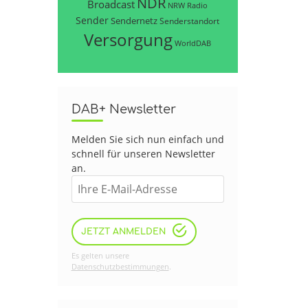
NDR
Broadcast
NRW
Radio
Sender
Sendernetz
Senderstandort
Versorgung
WorldDAB
DAB+ Newsletter
Melden Sie sich nun einfach und
schnell für unseren Newsletter
an.
JETZT ANMELDEN
Es gelten unsere
Datenschutzbestimmungen
.