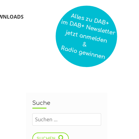
Alles zu DAB+
WNLOADS
im DAB+ Newsletter
jetzt anmelden
&
Radio gewinnen
Suche
SUCHEN