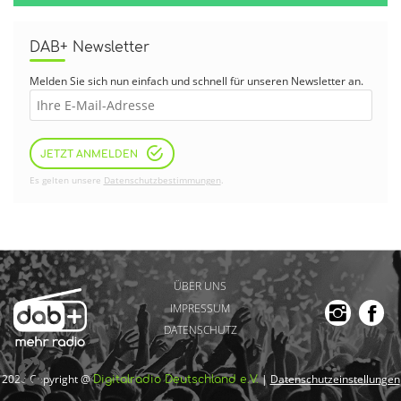
DAB+ Newsletter
Melden Sie sich nun einfach und schnell für unseren Newsletter an.
JETZT ANMELDEN
Es gelten unsere
Datenschutzbestimmungen
.
ÜBER UNS
IMPRESSUM
DATENSCHUTZ
2026 Copyright @
|
Datenschutzeinstellungen
Digitalradio Deutschland e.V.