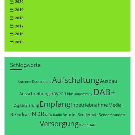
2020
2019
2018
2017
2016
2015
Schlagworte
Aufschaltung
Ausbau
Antenne Deutschland
DAB+
Bayern
Ausschreibung
blm
Bundesmux
Empfang
Inbetriebnahme
Media
Digitalisierung
NDR
Broadcast
Sender
Sendernetz
Senderstandort
NRW
Radio
Versorgung
WorldDAB