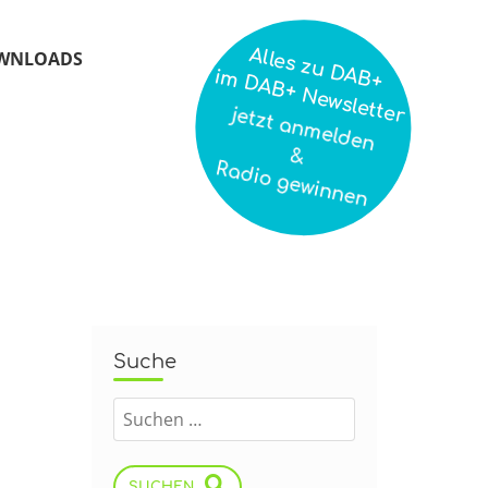
Alles zu DAB+
WNLOADS
im DAB+ Newsletter
jetzt anmelden
&
Radio gewinnen
Suche
SUCHEN