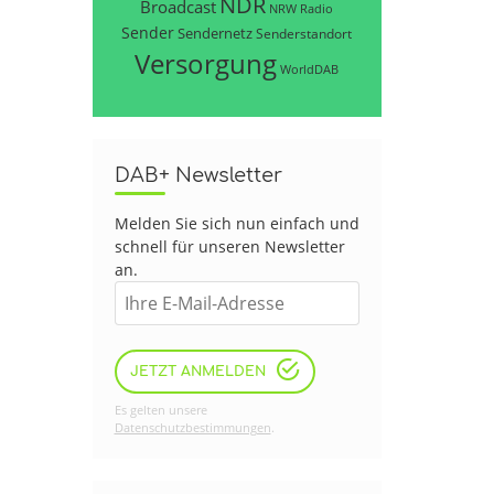
NDR
Broadcast
NRW
Radio
Sender
Sendernetz
Senderstandort
Versorgung
WorldDAB
DAB+ Newsletter
Melden Sie sich nun einfach und
schnell für unseren Newsletter
an.
JETZT ANMELDEN
Es gelten unsere
Datenschutzbestimmungen
.