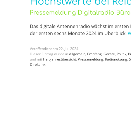
Höchstwerte bei Rei
Pressemeldung Digitalradio Bür
Das digitale Antennenradio wächst im ersten 
der ersten sechs Monate 2024 im Überblick.
W
Veröffentlicht am
22
.
Juli
2024
Dieser Eintrag wurde in
Allgemein
,
Empfang
,
Geräte
,
Politik
,
P
und mit
Halbjahresübersicht
,
Pressemeldung
,
Radionutzung
,
Direktlink
.