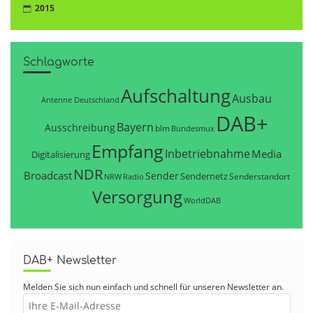
2015
Schlagworte
Aufschaltung
Ausbau
Antenne Deutschland
DAB+
Bayern
Ausschreibung
blm
Bundesmux
Empfang
Inbetriebnahme
Media
Digitalisierung
NDR
Broadcast
Sender
Sendernetz
Senderstandort
NRW
Radio
Versorgung
WorldDAB
DAB+ Newsletter
Melden Sie sich nun einfach und schnell für unseren Newsletter an.