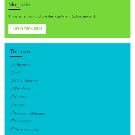
Magazin
Tipps & Tricks rund um den digitalen Radiostandard.
MEHR ERFAHREN
Themen
Allgemein
ASA
DAB+ Magazin
Empfang
Geräte
Politik
Pressemeldungen
Programm
Veranstaltung