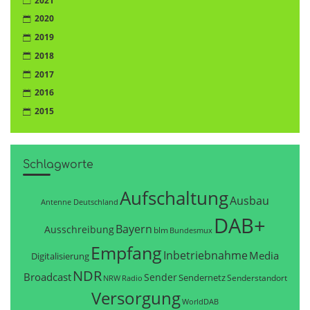
2021
2020
2019
2018
2017
2016
2015
Schlagworte
Aufschaltung
Ausbau
Antenne Deutschland
DAB+
Bayern
Ausschreibung
blm
Bundesmux
Empfang
Inbetriebnahme
Media
Digitalisierung
NDR
Broadcast
Sender
Sendernetz
Senderstandort
NRW
Radio
Versorgung
WorldDAB