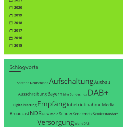
2021
2020
2019
2018
2017
2016
2015
Schlagworte
Aufschaltung
Ausbau
Antenne Deutschland
DAB+
Bayern
Ausschreibung
blm
Bundesmux
Empfang
Inbetriebnahme
Media
Digitalisierung
NDR
Broadcast
Sender
Sendernetz
Senderstandort
NRW
Radio
Versorgung
WorldDAB