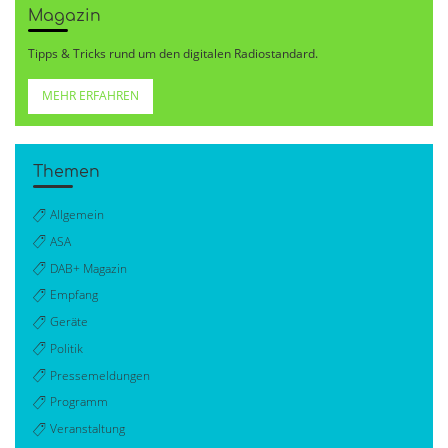
Magazin
Tipps & Tricks rund um den digitalen Radiostandard.
MEHR ERFAHREN
Themen
Allgemein
ASA
DAB+ Magazin
Empfang
Geräte
Politik
Pressemeldungen
Programm
Veranstaltung