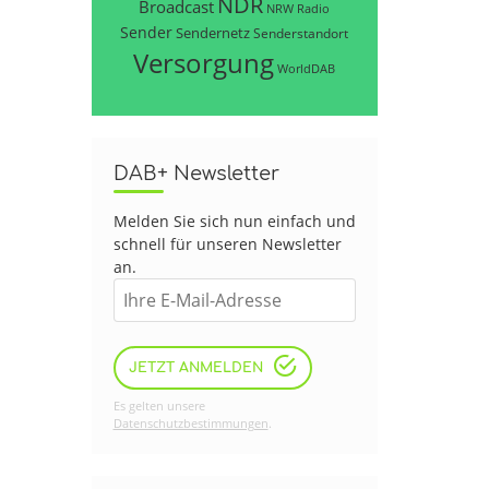
NDR
Broadcast
NRW
Radio
Sender
Sendernetz
Senderstandort
Versorgung
WorldDAB
DAB+ Newsletter
Melden Sie sich nun einfach und
schnell für unseren Newsletter
an.
JETZT ANMELDEN
Es gelten unsere
Datenschutzbestimmungen
.