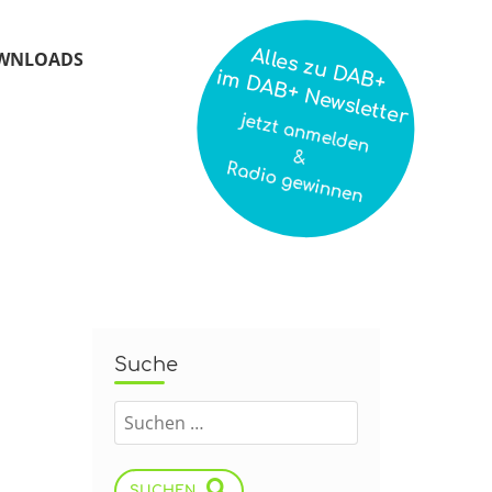
Alles zu DAB+
WNLOADS
im DAB+ Newsletter
jetzt anmelden
&
Radio gewinnen
Suche
SUCHEN