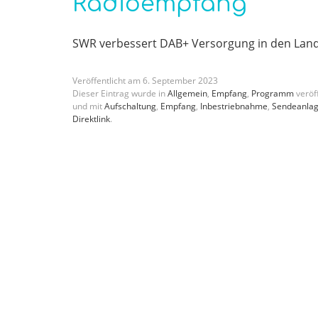
Radioempfang
SWR verbessert DAB+ Versorgung in den Land
Veröffentlicht am
6
.
September
2023
Dieser Eintrag wurde in
Allgemein
,
Empfang
,
Programm
veröff
und mit
Aufschaltung
,
Empfang
,
Inbestriebnahme
,
Sendeanla
Direktlink
.