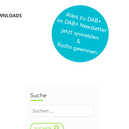
Alles zu DAB+
WNLOADS
im DAB+ Newsletter
jetzt anmelden
&
Radio gewinnen
Suche
SUCHEN