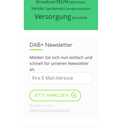
NDR
Broadcast
NRW
Radio
Sender
Sendernetz
Senderstandort
Versorgung
WorldDAB
DAB+ Newsletter
Melden Sie sich nun einfach und
schnell für unseren Newsletter
an.
JETZT ANMELDEN
Es gelten unsere
Datenschutzbestimmungen
.