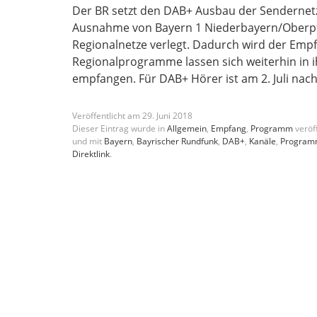
Der BR setzt den DAB+ Ausbau der Sendernet
Ausnahme von Bayern 1 Niederbayern/Oberpfa
Regionalnetze verlegt. Dadurch wird der Emp
Regionalprogramme lassen sich weiterhin in i
empfangen. Für DAB+ Hörer ist am 2. Juli nac
Veröffentlicht am
29
.
Juni
2018
Dieser Eintrag wurde in
Allgemein
,
Empfang
,
Programm
veröff
und mit
Bayern
,
Bayrischer Rundfunk
,
DAB+
,
Kanäle
,
Progra
Direktlink
.