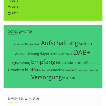
2017
2016
2015
Schlagworte
Aufschaltung
Ausbau
Antenne Deutschland
DAB+
Bayern
Ausschreibung
blm
Bundesmux
Empfang
Inbetriebnahme
Media
Digitalisierung
NDR
Broadcast
Sender
Sendernetz
Senderstandort
NRW
Radio
Versorgung
WorldDAB
DAB+ Newsletter