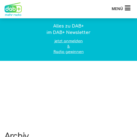
MENÜ
Alles zu DAB+
im DAB+ Newsletter
jetzt anmelden
&
Radio gewinnen
Archiv