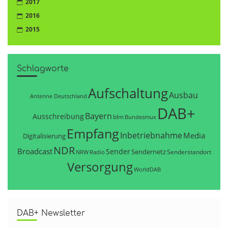
2017
2016
2015
Schlagworte
Aufschaltung
Ausbau
Antenne Deutschland
DAB+
Bayern
Ausschreibung
blm
Bundesmux
Empfang
Inbetriebnahme
Media
Digitalisierung
NDR
Broadcast
Sender
Sendernetz
Senderstandort
NRW
Radio
Versorgung
WorldDAB
DAB+ Newsletter