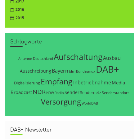
2017
2016
2015
Schlagworte
Aufschaltung
Ausbau
Antenne Deutschland
DAB+
Bayern
Ausschreibung
blm
Bundesmux
Empfang
Inbetriebnahme
Media
Digitalisierung
NDR
Broadcast
Sender
Sendernetz
Senderstandort
NRW
Radio
Versorgung
WorldDAB
DAB+ Newsletter