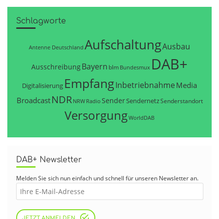
Schlagworte
Aufschaltung
Ausbau
Antenne Deutschland
DAB+
Bayern
Ausschreibung
blm
Bundesmux
Empfang
Inbetriebnahme
Media
Digitalisierung
NDR
Broadcast
Sender
Sendernetz
Senderstandort
NRW
Radio
Versorgung
WorldDAB
DAB+ Newsletter
Melden Sie sich nun einfach und schnell für unseren Newsletter an.
JETZT ANMELDEN