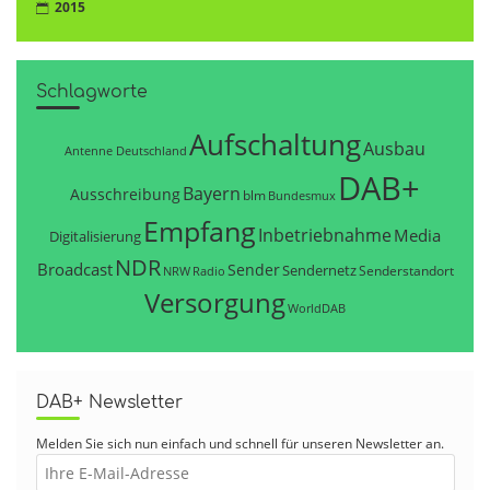
2015
Schlagworte
Aufschaltung
Ausbau
Antenne Deutschland
DAB+
Bayern
Ausschreibung
blm
Bundesmux
Empfang
Inbetriebnahme
Media
Digitalisierung
NDR
Broadcast
Sender
Sendernetz
Senderstandort
NRW
Radio
Versorgung
WorldDAB
DAB+ Newsletter
Melden Sie sich nun einfach und schnell für unseren Newsletter an.