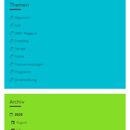
Themen
Allgemein
ASA
DAB+ Magazin
Empfang
Geräte
Politik
Pressemeldungen
Programm
Veranstaltung
Archiv
2026
August
Juli