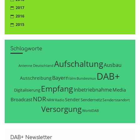
2017
2016
2015
Schlagworte
Aufschaltung
Ausbau
Antenne Deutschland
DAB+
Bayern
Ausschreibung
blm
Bundesmux
Empfang
Inbetriebnahme
Media
Digitalisierung
NDR
Broadcast
Sender
Sendernetz
Senderstandort
NRW
Radio
Versorgung
WorldDAB
DAB+ Newsletter