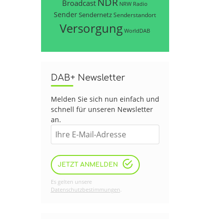
NDR
Broadcast
NRW
Radio
Sender
Sendernetz
Senderstandort
Versorgung
WorldDAB
DAB+ Newsletter
Melden Sie sich nun einfach und
schnell für unseren Newsletter
an.
JETZT ANMELDEN
Es gelten unsere
Datenschutzbestimmungen
.