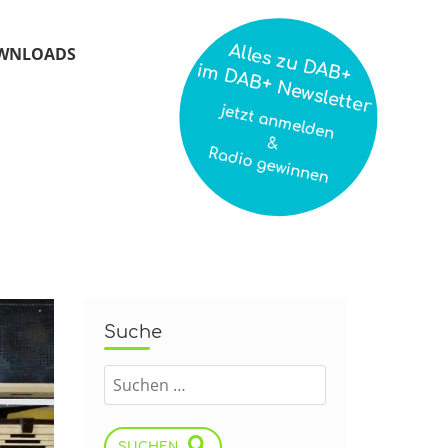
Alles zu DAB+
WNLOADS
im DAB+ Newsletter
jetzt anmelden
&
Radio gewinnen
Suche
SUCHEN