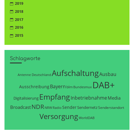
2019
2018
2017
2016
2015
Schlagworte
Aufschaltung
Ausbau
Antenne Deutschland
DAB+
Bayern
Ausschreibung
blm
Bundesmux
Empfang
Inbetriebnahme
Media
Digitalisierung
NDR
Broadcast
Sender
Sendernetz
Senderstandort
NRW
Radio
Versorgung
WorldDAB