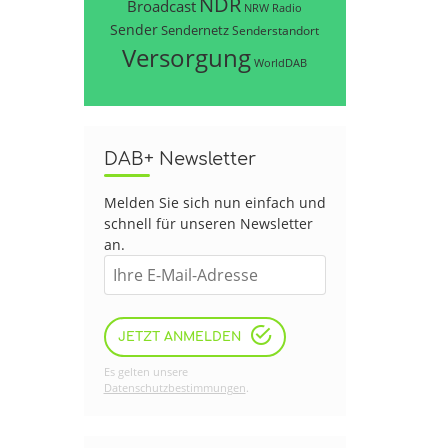
NDR
Broadcast
NRW
Radio
Sender
Sendernetz
Senderstandort
Versorgung
WorldDAB
DAB+ Newsletter
Melden Sie sich nun einfach und
schnell für unseren Newsletter
an.
JETZT ANMELDEN
Es gelten unsere
Datenschutzbestimmungen
.