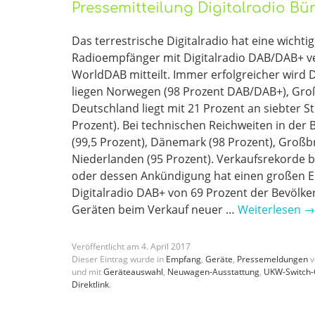
Pressemitteilung Digitalradio B
Das terrestrische Digitalradio hat eine wichti
Radioempfänger mit Digitalradio DAB/DAB+ ver
WorldDAB mitteilt. Immer erfolgreicher wird
liegen Norwegen (98 Prozent DAB/DAB+), Großb
Deutschland liegt mit 21 Prozent an siebter St
Prozent). Bei technischen Reichweiten in der 
(99,5 Prozent), Dänemark (98 Prozent), Großb
Niederlanden (95 Prozent). Verkaufsrekorde 
oder dessen Ankündigung hat einen großen Ein
Digitalradio DAB+ von 69 Prozent der Bevölk
Geräten beim Verkauf neuer …
Weiterlesen
→
Veröffentlicht am
4
.
April
2017
Dieser Eintrag wurde in
Empfang
,
Geräte
,
Pressemeldungen
v
und mit
Geräteauswahl
,
Neuwagen-Ausstattung
,
UKW-Switch-
Direktlink
.