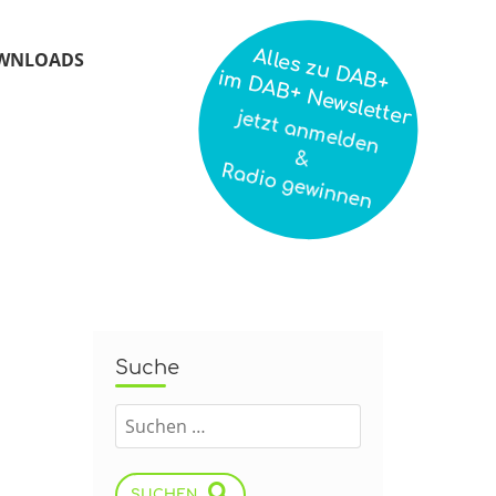
Alles zu DAB+
WNLOADS
im DAB+ Newsletter
jetzt anmelden
&
Radio gewinnen
Suche
SUCHEN