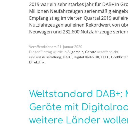
2019 war ein sehr starkes Jahr für DAB+ in Gro
Millionen Neufahrzeugen serienmäßig eingeb
Empfang stieg im vierten Quartal 2019 auf e
Nutzfahrzeugen auf einen Rekordwert von übe
Neuwagen und 232.600 Nutzfahrzeuge serien
Veröffentlicht am
21
.
Januar
2020
Dieser Eintrag wurde in
Allgemein
,
Geräte
veröffentlicht
und mit
Ausstattung
,
DAB+
,
Digital Radio UK
,
EECC
,
Großbrita
Direktlink
.
Weltstandard DAB+: M
Geräte mit Digitalrad
weitere Länder woll