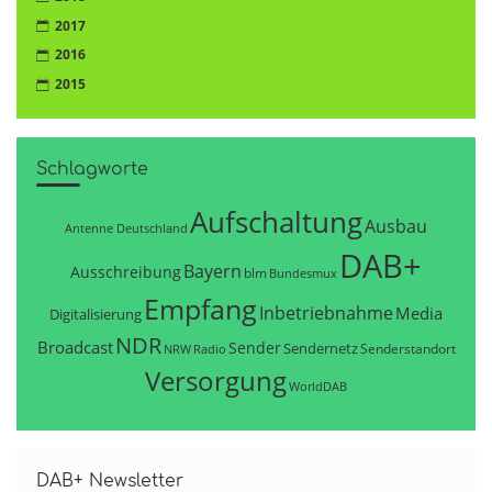
2017
2016
2015
Schlagworte
Aufschaltung
Ausbau
Antenne Deutschland
DAB+
Bayern
Ausschreibung
blm
Bundesmux
Empfang
Inbetriebnahme
Media
Digitalisierung
NDR
Broadcast
Sender
Sendernetz
Senderstandort
NRW
Radio
Versorgung
WorldDAB
DAB+ Newsletter