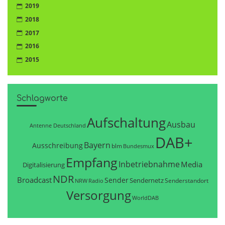
2019
2018
2017
2016
2015
Schlagworte
Aufschaltung
Ausbau
Antenne Deutschland
DAB+
Bayern
Ausschreibung
blm
Bundesmux
Empfang
Inbetriebnahme
Media
Digitalisierung
NDR
Broadcast
Sender
Sendernetz
Senderstandort
NRW
Radio
Versorgung
WorldDAB