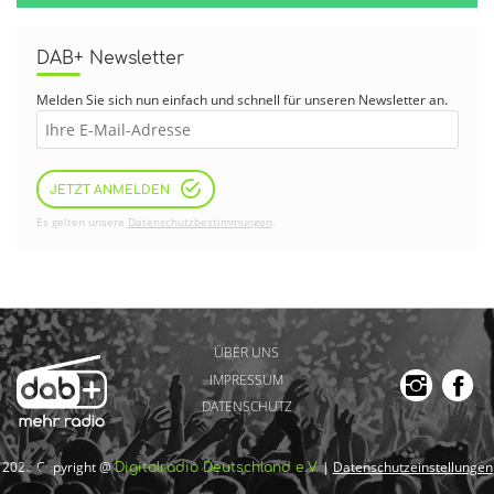
DAB+ Newsletter
Melden Sie sich nun einfach und schnell für unseren Newsletter an.
JETZT ANMELDEN
Es gelten unsere
Datenschutzbestimmungen
.
ÜBER UNS
IMPRESSUM
DATENSCHUTZ
2026 Copyright @
|
Datenschutzeinstellungen
Digitalradio Deutschland e.V.