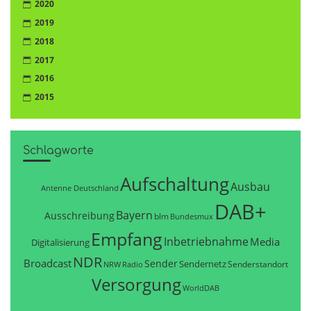
2020
2019
2018
2017
2016
2015
Schlagworte
Aufschaltung
Ausbau
Antenne Deutschland
DAB+
Bayern
Ausschreibung
blm
Bundesmux
Empfang
Inbetriebnahme
Media
Digitalisierung
NDR
Broadcast
Sender
Sendernetz
Senderstandort
NRW
Radio
Versorgung
WorldDAB