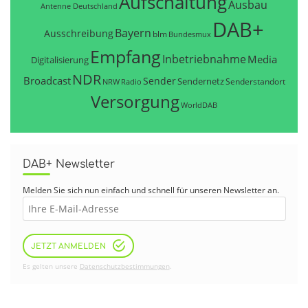
Aufschaltung
Ausbau
Antenne Deutschland
DAB+
Bayern
Ausschreibung
blm
Bundesmux
Empfang
Inbetriebnahme
Media
Digitalisierung
NDR
Broadcast
Sender
Sendernetz
Senderstandort
NRW
Radio
Versorgung
WorldDAB
DAB+ Newsletter
Melden Sie sich nun einfach und schnell für unseren Newsletter an.
JETZT ANMELDEN
Es gelten unsere
Datenschutzbestimmungen
.