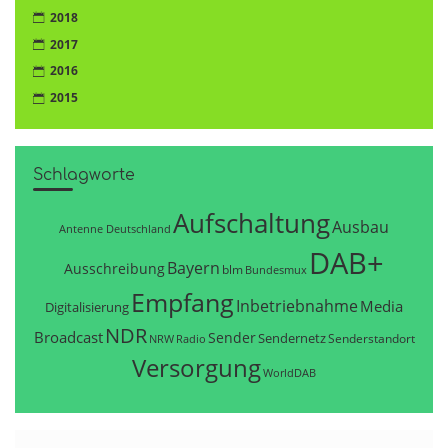
2018
2017
2016
2015
Schlagworte
Aufschaltung
Ausbau
Antenne Deutschland
DAB+
Bayern
Ausschreibung
blm
Bundesmux
Empfang
Inbetriebnahme
Media
Digitalisierung
NDR
Broadcast
Sender
Sendernetz
Senderstandort
NRW
Radio
Versorgung
WorldDAB