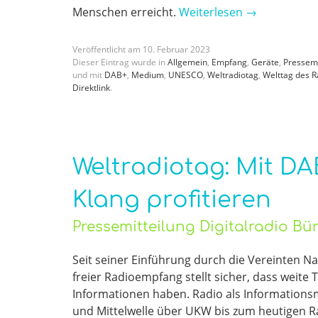
Menschen erreicht.
Weiterlesen
→
Veröffentlicht am
10
.
Februar
2023
Dieser Eintrag wurde in
Allgemein
,
Empfang
,
Geräte
,
Pressem
und mit
DAB+
,
Medium
,
UNESCO
,
Weltradiotag
,
Welttag des R
Direktlink
.
Weltradiotag: Mit DA
Klang profitieren
Pressemitteilung Digitalradio B
Seit seiner Einführung durch die Vereinten N
freier Radioempfang stellt sicher, dass weite
Informationen haben. Radio als Information
und Mittelwelle über UKW bis zum heutigen 