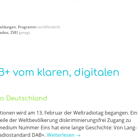
eldungen
,
Programm
veröffentlicht
adios
,
ZVEI
getagt.
B+ vom klaren, digitalen
üro Deutschland
ationen wird am 13. Februar der Weltradiotag begangen. Ein
 Teile der Weltbevölkerung diskriminierungsfrei Zugang zu
smedium Nummer Eins hat eine lange Geschichte: Von Lang-
Radiostandard DAB+.
Weiterlesen
→