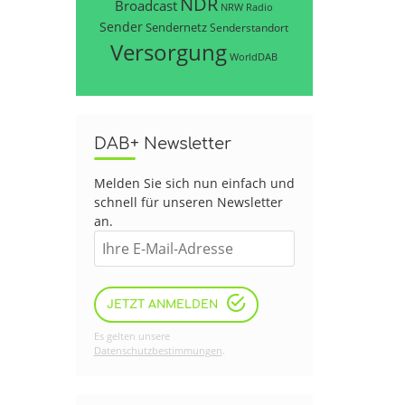
NDR
Broadcast
NRW
Radio
Sender
Sendernetz
Senderstandort
Versorgung
WorldDAB
DAB+ Newsletter
Melden Sie sich nun einfach und
schnell für unseren Newsletter
an.
JETZT ANMELDEN
Es gelten unsere
Datenschutzbestimmungen
.