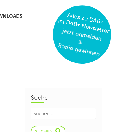
Alles zu DAB+
WNLOADS
im DAB+ Newsletter
jetzt anmelden
&
Radio gewinnen
Suche
SUCHEN