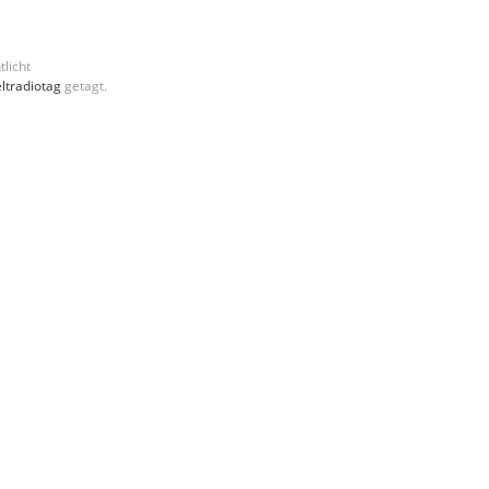
tlicht
ltradiotag
getagt.