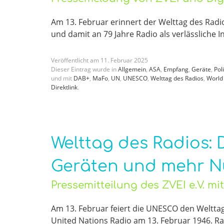
Am 13. Februar erinnert der Welttag des Radi
und damit an 79 Jahre Radio als verlässliche 
Veröffentlicht am
11
.
Februar
2025
Dieser Eintrag wurde in
Allgemein
,
ASA
,
Empfang
,
Geräte
,
Poli
und mit
DAB+
,
MaFo
,
UN
,
UNESCO
,
Welttag des Radios
,
World
Direktlink
.
Welttag des Radios: 
Geräten und mehr N
Pressemitteilung des ZVEI e.V. m
Am 13. Februar feiert die UNESCO den Weltta
United Nations Radio am 13. Februar 1946. Ra